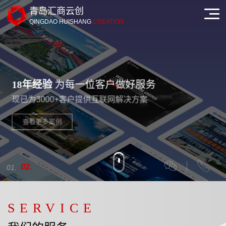
青岛汇商云创
QINGDAO HUISHANG
CREATION
WEBDESIGN
+
SEM
18年经验
为每一位客户做好服务
高端网站定制+企业全网推广
现已为3000+客户提供互联网解决方案
18年网站定制设计
代码利于谷歌/百度优化
查看更多案例
内页定制化设计
SSL认证证书
2
1
SERVICE